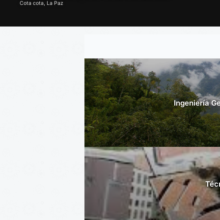
Cota cota, La Paz
Ingeniería G
Técn