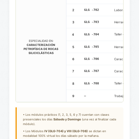
2
GLG -702
Laboratorio de 
3
GLG -703
Herramientas Reg
Taller de Metodo
4
GLG -704
ESPECIALIDAD EN:
CARACTERIZACIÓN
5
GLG -705
Herramientas Reg
PETROFÍSICA DE ROCAS
SILICICLÁSTICAS
6
GLG -706
Caracterización /
7
GLG -707
Caracterización /
Taller de Metodol
8
GLG -708
9
—
Trabajo de Grad
• Los módulos prácticos (1, 2, 3, 5, 6 y 7) cuentan con clases
presenciales los días
Sábado y Domingo
(una vez al finalizar cada
módulo).
• Los Módulos
IV (GLG-704) y VIII (GLG-708)
se dictan en
modalidad 100% virtual los días sábado por la mañana.