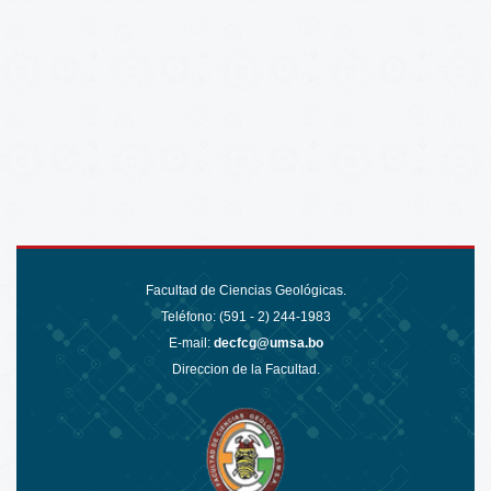
Facultad de Ciencias Geológicas.
Teléfono: (591 - 2)
244-1983
E-mail:
decfcg@umsa.bo
Direccion de la Facultad.