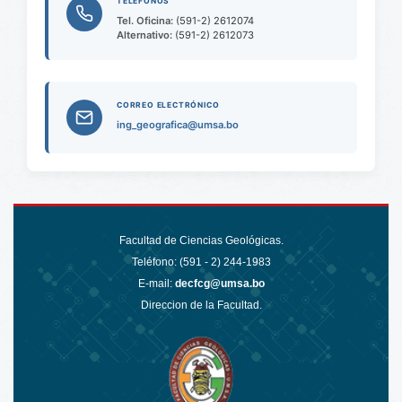
TELÉFONOS
Tel. Oficina:
(591-2) 2612074
Alternativo:
(591-2) 2612073
CORREO ELECTRÓNICO
ing_geografica@umsa.bo
Facultad de Ciencias Geológicas.
Teléfono: (591 - 2)
244-1983
E-mail:
decfcg@umsa.bo
Direccion de la Facultad.