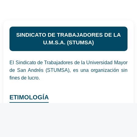
SINDICATO DE TRABAJADORES DE LA
U.M.S.A. (STUMSA)
El Sindicato de Trabajadores de la Universidad Mayor
de San Andrés (STUMSA), es una organización sin
fines de lucro.
ETIMOLOGÍA
Sindicato y sindicalismo, proviene de las palabras de
origen griego: SYN = CON; DIKE = JUSTICIA y la
palabra latina SINDICUS = PROTECTOR. En la
antigüedad se lo empleaba para denominar a la