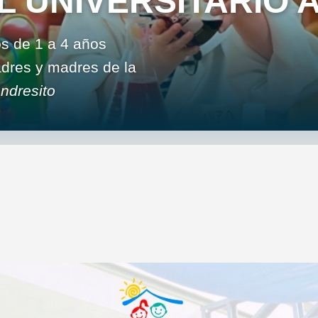
L UNIVERSITARIO 
os de 1 a 4 años
padres y madres de la
ndresito