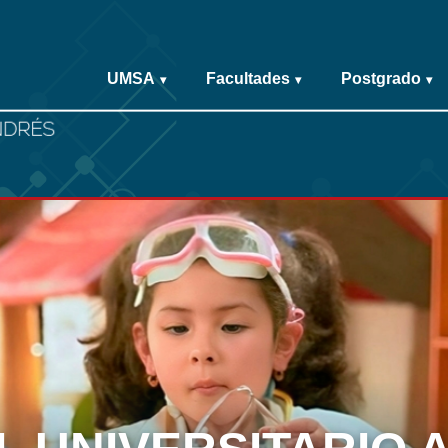
UMSA
Facultades
Postgrado
▾
▾
▾