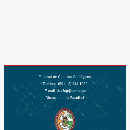
Facultad de Ciencias Geológicas.
Teléfono: (591 - 2)
244-1983
E-mail:
decfcg@umsa.bo
Direccion de la Facultad.