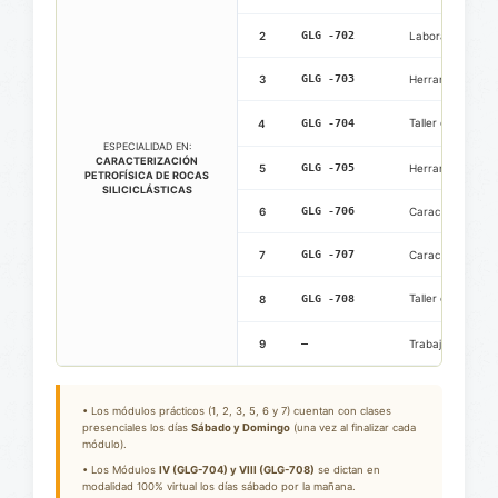
2
GLG -702
Laboratorio de 
3
GLG -703
Herramientas Reg
Taller de Metodo
4
GLG -704
ESPECIALIDAD EN:
CARACTERIZACIÓN
5
GLG -705
Herramientas Reg
PETROFÍSICA DE ROCAS
SILICICLÁSTICAS
6
GLG -706
Caracterización /
7
GLG -707
Caracterización /
Taller de Metodol
8
GLG -708
9
—
Trabajo de Grad
• Los módulos prácticos (1, 2, 3, 5, 6 y 7) cuentan con clases
presenciales los días
Sábado y Domingo
(una vez al finalizar cada
módulo).
• Los Módulos
IV (GLG-704) y VIII (GLG-708)
se dictan en
modalidad 100% virtual los días sábado por la mañana.