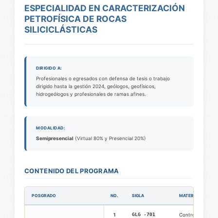
ESPECIALIDAD EN CARACTERIZACIÓN
PETROFÍSICA DE ROCAS
SILICICLÁSTICAS
DIRIGIDO A:
Profesionales o egresados con defensa de tesis o trabajo
dirigido hasta la gestión 2024, geólogos, geofísicos,
hidrogeólogos y profesionales de ramas afines.
MODALIDAD:
Semipresencial
(Virtual 80% y Presencial 20%)
CONTENIDO DEL PROGRAMA
POSGRADO
NO.
SIGLA
MATERIA / MÓDUL
1
GLG -701
Control Geológi