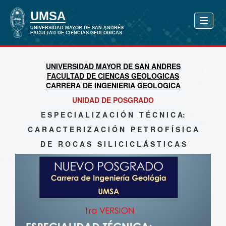
UNIVERSIDAD MAYOR DE SAN ANDRES
FACULTAD DE CIENCAS GEOLOGICAS
CARRERA DE INGENIERIA GEOLOGICA
UNIDAD DE POSGRADO
E S P E C I A L I Z A C I Ó N T É C N I C A:
C A R A C T E R I Z A C I Ó N P E T R O F Í S I C A
D E R O C A S S I L I C I C L Á S T I C A S