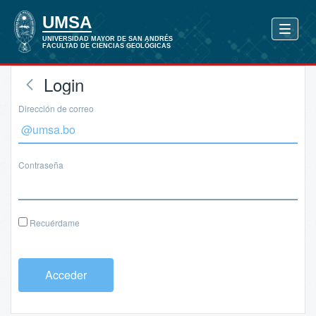
Login
Dirección de correo
Contraseña
Recuérdame
Acceder