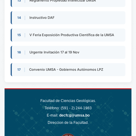
Reglamento Propiedad Intelectual UMSA
13
Instructivo DAF
14
V Feria Exposición Productiva Científica de la UMSA
15
Urgente Invitación 17 al 19 Nov
16
Convenio UMSA - Gobiernos Autónomos LPZ
17
Facultad de Ciencias Geológicas.
Teléfono: (591 - 2)
244-1983
E-mail:
decfcg@umsa.bo
Direccion de la Facultad.